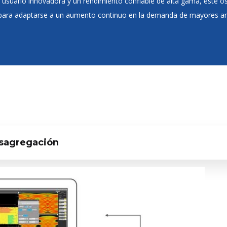
 usuario innovadora y un rendimiento confiable de alta gama, este os
da para adaptarse a un aumento continuo en la demanda de mayores a
sagregación