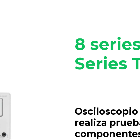
8 serie
Series
Osciloscopio
realiza prueb
componentes