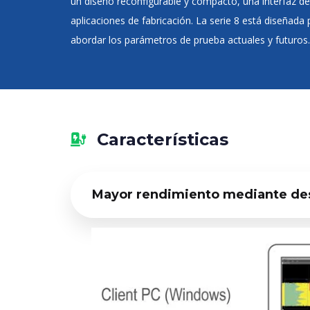
un diseño reconfigurable y compacto, una interfaz de
aplicaciones de fabricación. La serie 8 está diseña
abordar los parámetros de prueba actuales y futuros.
Características
Mayor rendimiento mediante de