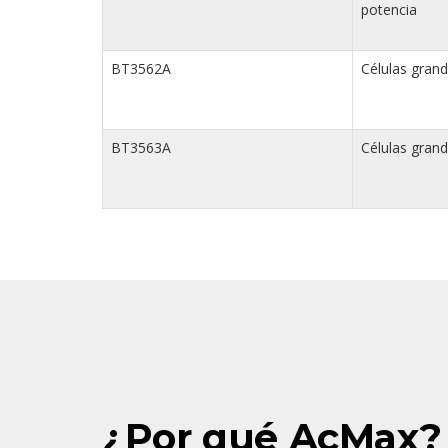
potencia
BT3562A
Células grand
BT3563A
Células gran
¿Por qué AcMax?