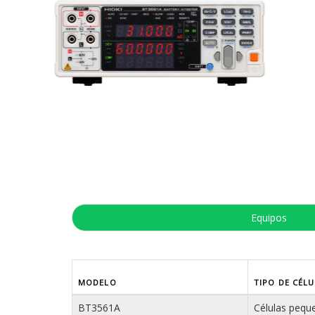
Equipos
MODELO
TIPO DE CÉL
BT3561A
Células pequ