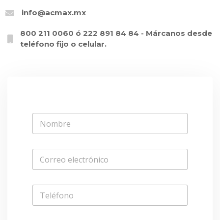
info@acmax.mx
800 211 0060 ó 222 891 84 84 - Márcanos desde
teléfono fijo o celular.
N
o
m
b
C
r
o
e
r
*
r
T
e
e
o
l
e
é
l