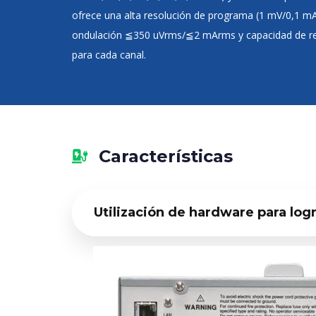
ofrece una alta resolución de programa (1 mV/0,1 mA)
ondulación ≦350 uVrms/≦2 mArms y capacidad de recup
para cada canal.
Características
Utilización de hardware para log