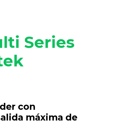
ti Series
tek
der con
salida máxima de