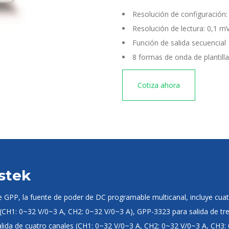
Resolución de configuración
Resolución de lectura: 0,1 m
Función de salida secuencial
8 formas de onda de plantill
Cotiza ahora
stek
e GPP, la fuente de poder de DC programable multicanal, incluye cua
 (CH1: 0~32 V/0~3 A, CH2: 0~32 V/0~3 A), GPP-3323 para salida de tr
salida de cuatro canales (CH1: 0~32 V/0~3 A, CH2: 0~32 V/0~3 A, CH3: