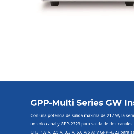
GPP-Multi Series GW In
Con una potencia de salida máxima de 217 W, la seri
un solo canal y GPP-2323 para salida de dos canales
CH3: 1,8 V, 2,5 V, 3,3 V, 5,0 V/5 A) y GPP-4323 para 