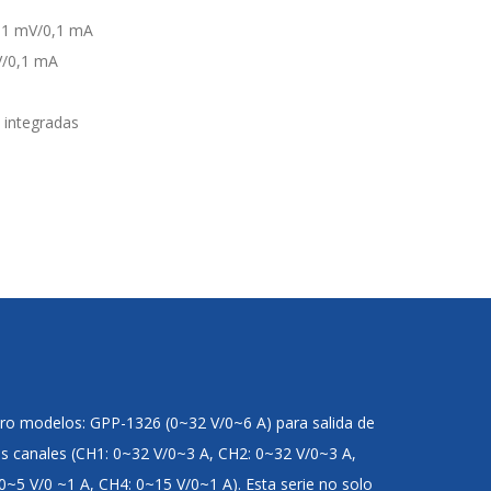
: 1 mV/0,1 mA
V/0,1 mA
a integradas
tro modelos: GPP-1326 (0~32 V/0~6 A) para salida de
es canales (CH1: 0~32 V/0~3 A, CH2: 0~32 V/0~3 A,
 0~5 V/0 ~1 A, CH4: 0~15 V/0~1 A). Esta serie no solo