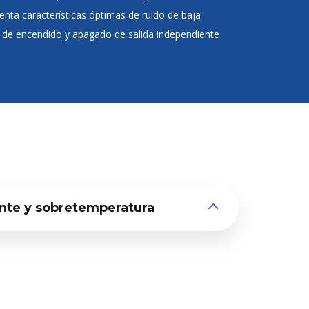
nta características óptimas de ruido de baja
 de encendido y apagado de salida independiente
ente y sobretemperatura