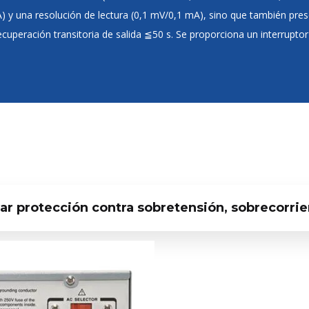
 y una resolución de lectura (0,1 mV/0,1 mA), sino que también prese
eración transitoria de salida ≦50 s. Se proporciona un interruptor
rar protección contra sobretensión, sobrecorri