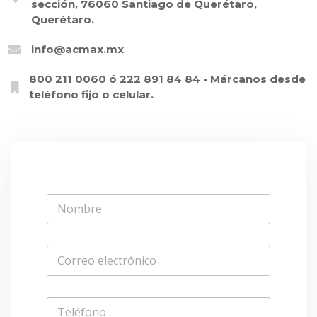
sección, 76060 Santiago de Querétaro,
Querétaro.
info@acmax.mx
800 211 0060 ó 222 891 84 84 - Márcanos desde
teléfono fijo o celular.
N
o
m
b
C
r
o
e
r
*
r
T
e
e