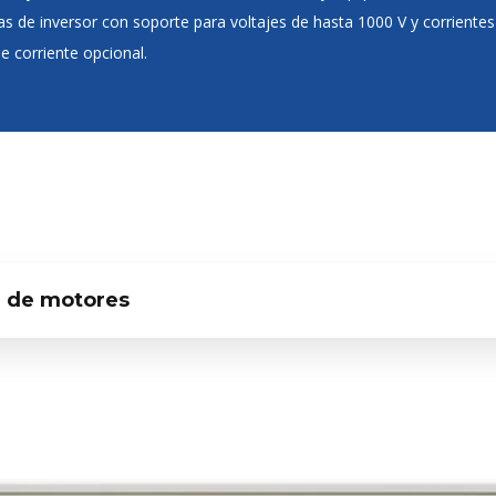
s de inversor con soporte para voltajes de hasta 1000 V y corriente
 corriente opcional.
ón de motores