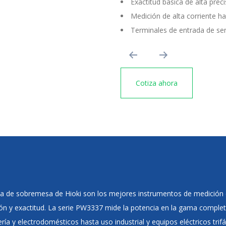
Exactitud básica de alta prec
Medición de alta corriente h
Terminales de entrada de se
Cotiza ahora
a de sobremesa de Hioki son los mejores instrumentos de medición d
ión y exactitud. La serie PW3337 mide la potencia en la gama complet
a y electrodomésticos hasta uso industrial y equipos eléctricos trif