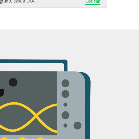
grado, salida D/A
Cotizar