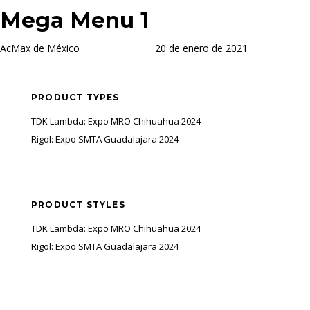
Saltar
Saltar
PUBLICADO
Autor
Publicado
Mega Menu 1
los
al
EN:
en:
enlaces
contenido
AcMax de México
20 de enero de 2021
PRODUCT TYPES
TDK Lambda: Expo MRO Chihuahua 2024
Rigol: Expo SMTA Guadalajara 2024
PRODUCT STYLES
TDK Lambda: Expo MRO Chihuahua 2024
Rigol: Expo SMTA Guadalajara 2024