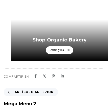
Shop Organic Bakery
Starting from £88
COMPARTIR EN
A
ARTÍCULO ANTERIOR
r
t
Mega Menu 2
í