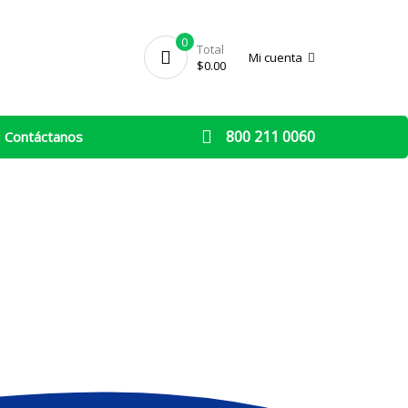
0
Total
Mi cuenta
$
0.00
800 211 0060
Contáctanos