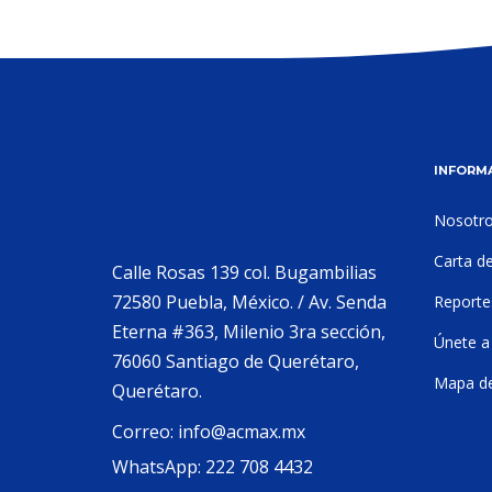
INFORM
Nosotr
Carta d
Calle Rosas 139 col. Bugambilias
72580 Puebla, México. / Av. Senda
Reporte
Eterna #363, Milenio 3ra sección,
Únete a
76060 Santiago de Querétaro,
Mapa del
Querétaro.
Correo:
info@acmax.mx
WhatsApp:
222 708 4432