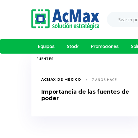
Saltar
Saltar
los
al
Search
Product
enlaces
contenido
for:
Category:
Equipos
Stock
Promociones
Sol
TAGS
FUENTES
ACMAX DE MÉXICO
7 AÑOS HACE
Importancia de las fuentes de
poder