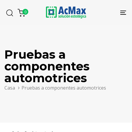
Saltar
Saltar
los
al
0
To
enlaces
contenido
na
Pruebas a
componentes
automotrices
Casa
Pruebas a componentes automotrices