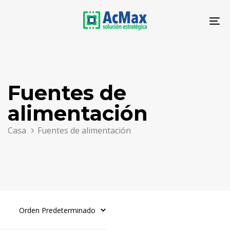
Saltar
Saltar
los
al
To
enlaces
contenido
na
Fuentes de
alimentación
Casa
Fuentes de alimentación