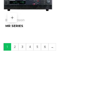
B+K Precision
MR SERIES
1
2
3
4
5
6
→