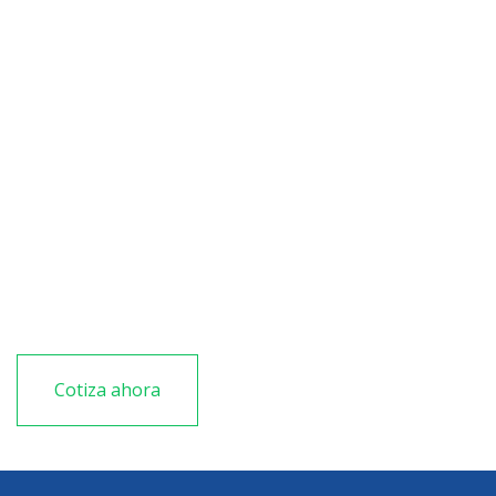
Advantech
computadoras industriales
Cotiza ahora