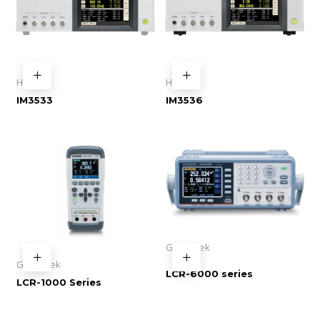
Hioki
Hioki
IM3533
IM3536
GW Instek
GW Instek
LCR-6000 series
LCR-1000 Series