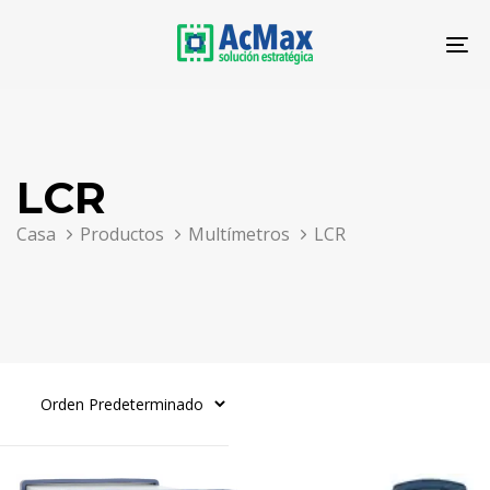
Saltar
Saltar
los
al
To
enlaces
contenido
na
LCR
Casa
Productos
Multímetros
LCR