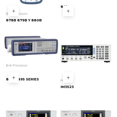
891
B+K Precision
878B 879B Y 880B
B+K Precision
894 y 895 SERIES
Hioki
IM3523