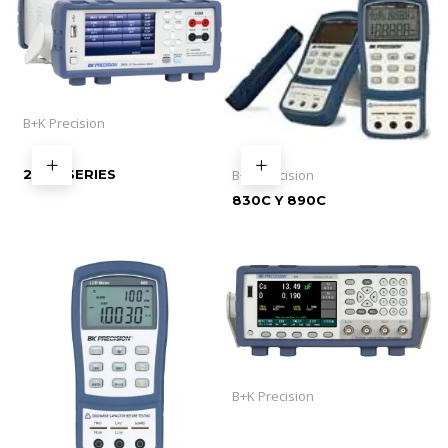
B+K Precision
2840 SERIES
B+K Precision
830C Y 890C
B+K Precision