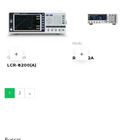
Hioki
GW Instek
RM3542A
LCR-8200(A)
1
2
→
Buscar