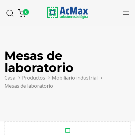
Saltar
Saltar
los
al
0
To
enlaces
contenido
na
Mesas de
laboratorio
Casa
Productos
Mobiliario industrial
Mesas de laboratorio