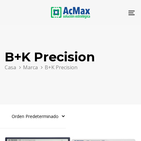
Saltar
Saltar
los
al
To
enlaces
contenido
na
B+K Precision
Casa
Marca
B+K Precision