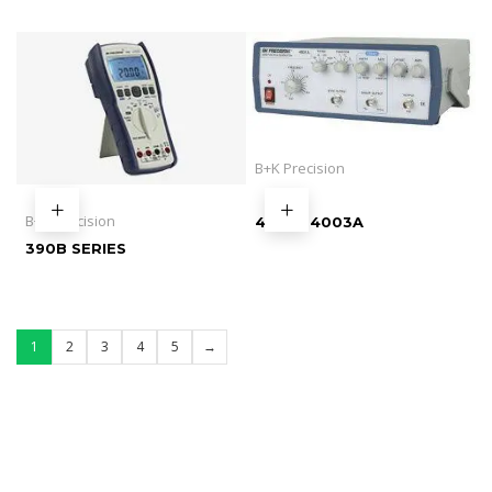
B+K Precision
B+K Precision
4001A 4003A
390B SERIES
1
2
3
4
5
→