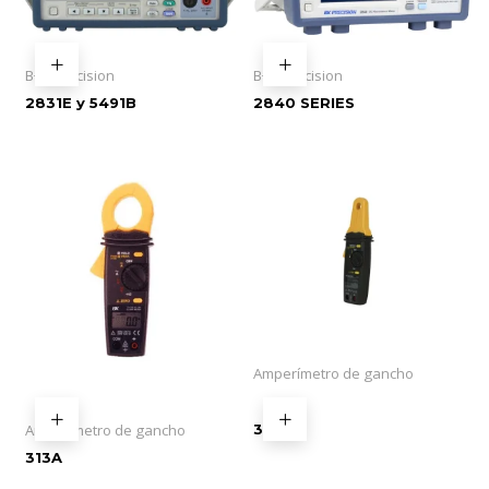
B+K Precision
B+K Precision
2831E y 5491B
2840 SERIES
Amperímetro de gancho
316
Amperímetro de gancho
313A