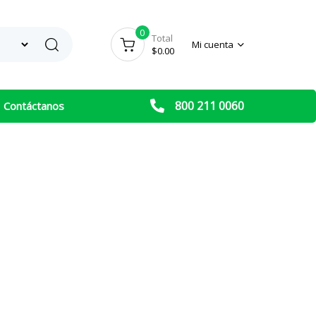
0
Search
Total
Mi cuenta
$
0.00
800 211 0060
Contáctanos
ERIES