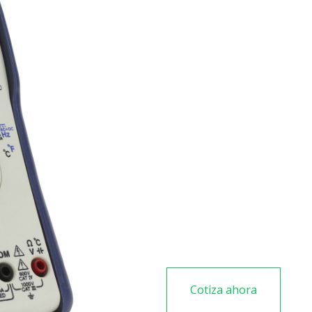
B&K PR
Protección CAT III 1000 V
Interfaz USB aislada con
datos
Funciones matemáticas dB
Hasta 100.000 cuentas, p
Cotiza ahora