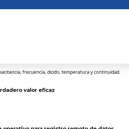
pacitancia, frecuencia, diodo, temperatura y continuidad.
dadero valor eficaz
e operativo para registro remoto de datos