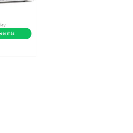
hley
 Series
Leer más