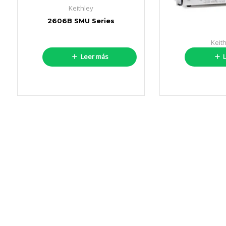
Keithley
2606B SMU Series
Keit
2650 SMU
Leer más