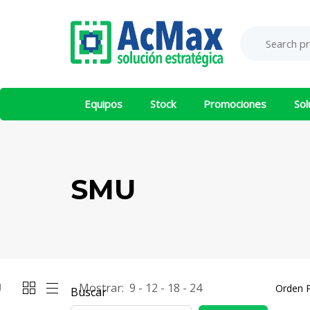
Saltar
Saltar
los
al
Search
Product
enlaces
contenido
for:
Category:
Equipos
Stock
Promociones
Sol
SMU
U
Mostrar:
9
12
18
24
Buscar