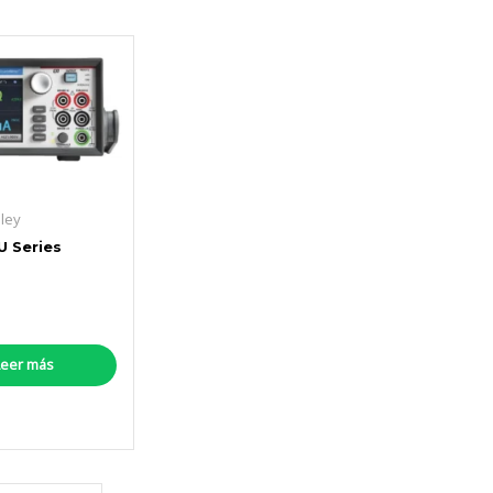
hley
 Series
Leer más