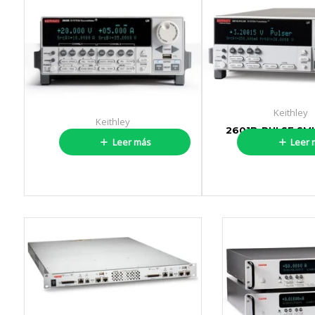
Keithley
Keithley
2601B-PULSE SMU
2600B SERIES
Leer más
Leer 