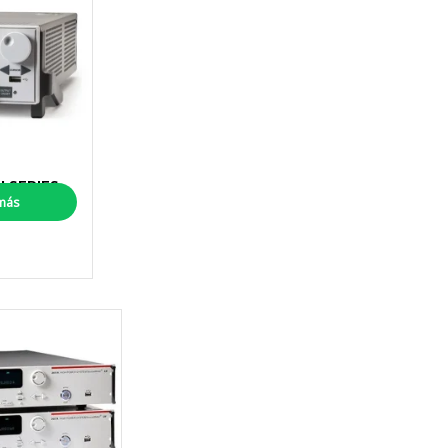
 SERIES
más