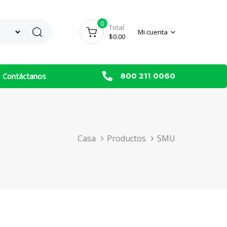
0
Search
Total
Mi cuenta
$
0.00
Contáctanos
800 211 0060
Casa
Productos
SMU