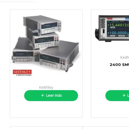
Keit
2400 SMU
Keithley
2400 SERIES
Leer más