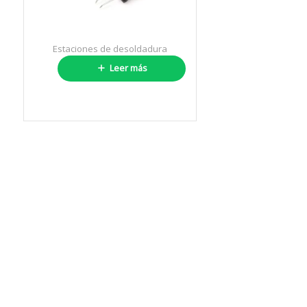
Estaciones de desoldadura
WXMT MS Set
Leer más