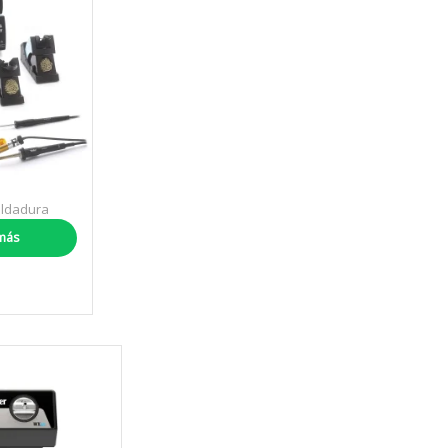
oldadura
M
más