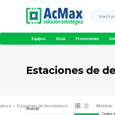
Saltar
Saltar
los
al
Search
Product
enlaces
contenido
for:
Category:
Equipos
Stock
Promociones
Sol
Estaciones de d
dadura
Estaciones de desoldadura
Mostrar:
Buscar