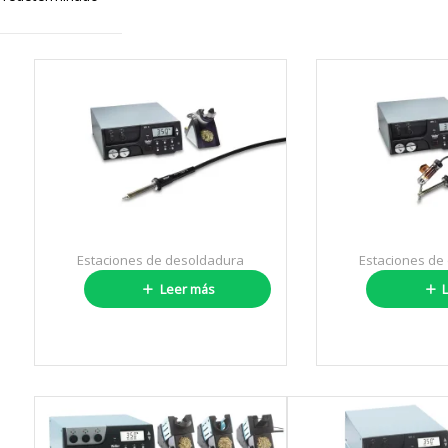
Estaciones de desoldadura
Estaciones de
WR 2000A
WR 2
Leer más