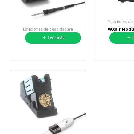
Estaciones de
Estaciones de desoldadura
WXair Modu
WT1012
Leer más