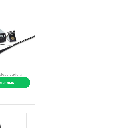
 desoldadura
000D
Leer más