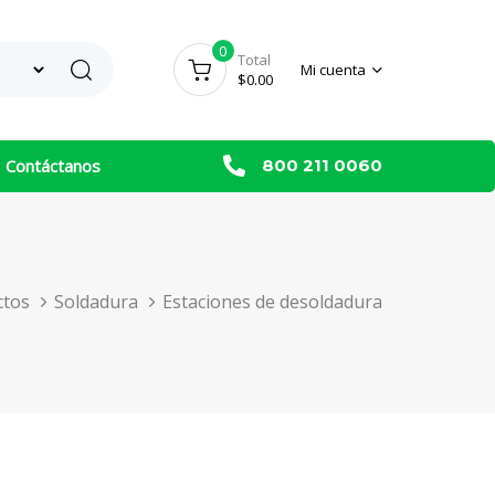
0
Search
Total
Mi cuenta
$
0.00
Contáctanos
800 211 0060
ctos
Soldadura
Estaciones de desoldadura