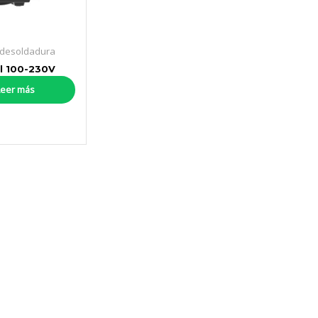
 desoldadura
l 100-230V
Leer más