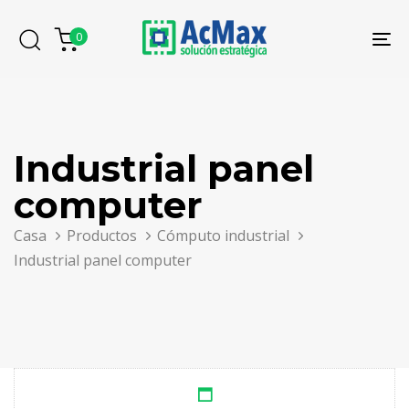
Saltar
Saltar
los
al
0
To
enlaces
contenido
na
Industrial panel
computer
Casa
Productos
Cómputo industrial
Industrial panel computer