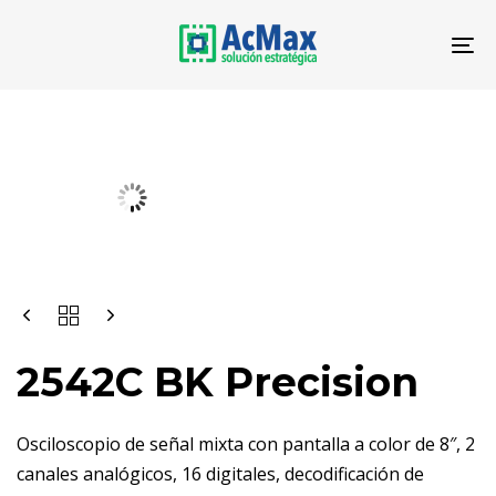
Saltar
Saltar
los
al
To
enlaces
contenido
na
2542C BK Precision
Osciloscopio de señal mixta con pantalla a color de 8″, 2
canales analógicos, 16 digitales, decodificación de