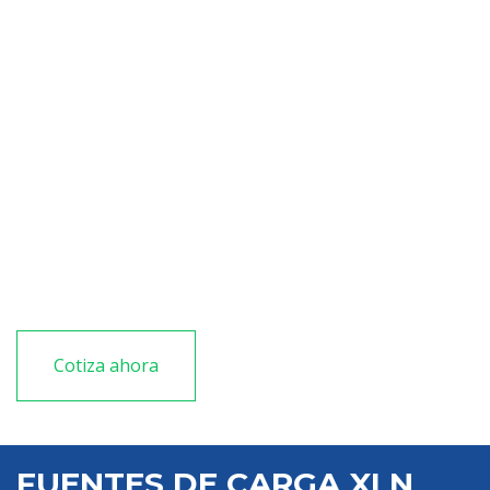
Salida fija de 5 V/1 A para salida auxiliar (solo
modelos XLN3640, XLN6024, XLN8018 y XLN10014)
Controladores de LabVIEW (TM) disponibles
La velocidad de variación de voltaje y corriente
Controle hasta 30 fuentes de alimentación desde un
PC
Cotiza ahora
FUENTES DE CARGA XLN