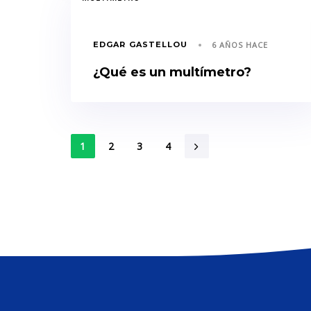
EDGAR GASTELLOU
6 AÑOS HACE
¿Qué es un multímetro?
1
2
3
4