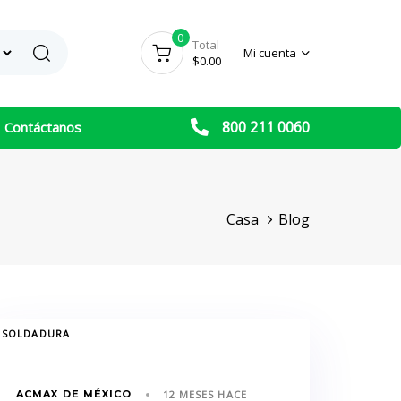
0
Search
Total
Mi cuenta
$
0.00
800 211 0060
Contáctanos
Casa
Blog
GS
SOLDADURA
ACMAX DE MÉXICO
12 MESES HACE