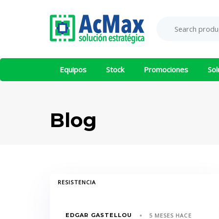
Saltar
Saltar
los
al
Search
Product
enlaces
contenido
for:
Category:
Equipos
Stock
Promociones
Sol
Blog
TAGS
RESISTENCIA
EDGAR GASTELLOU
5 MESES HACE