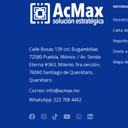
INFORM
Nosotr
Carta d
Reporte
Calle Rosas 139 col. Bugambilias
Únete a
72580 Puebla, México. / Av. Senda
Mapa del
Eterna #363, Milenio 3ra sección,
76060 Santiago de Querétaro,
Querétaro.
Correo:
info@acmax.mx
WhatsApp:
222 708 4432