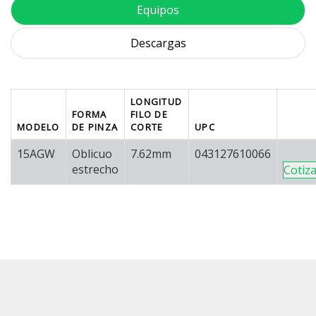
Equipos
Descargas
LONGITUD
FORMA
FILO DE
MODELO
DE PINZA
CORTE
UPC
15AGW
Oblicuo
7.62mm
043127610066
estrecho
Cotiz