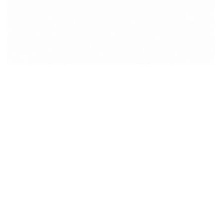
15AGW
Weller
Permite cortes de alta precisión
Para cables suaves con un diámetro de hasta
0.25 mm/0.010.