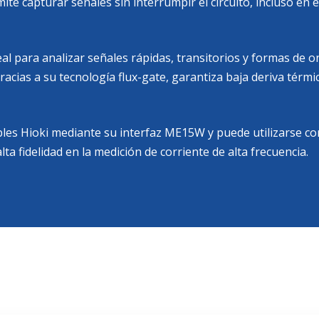
mite capturar señales sin interrumpir el circuito, incluso e
l para analizar señales rápidas, transitorios y formas de 
ias a su tecnología flux-gate, garantiza baja deriva térmic
les Hioki mediante su interfaz ME15W y puede utilizarse co
ta fidelidad en la medición de corriente de alta frecuencia.