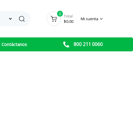
0
Search
Total
Mi cuenta
$
0.00
800 211 0060
Contáctanos
Hioki