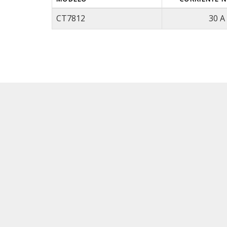
CT7812
30 A
En AcMax de México, nuestros clientes obtien
con nosotros debido a nuestra capacidad par