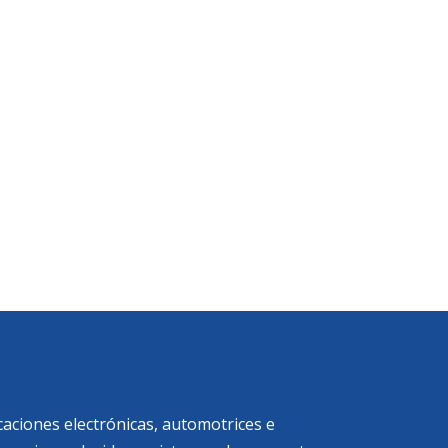
: ±30 A (DC + AC RMS)
0 MHz
n tecnología flux-gate
a equipos como osciloscopios o analizadores
caciones electrónicas, automotrices e