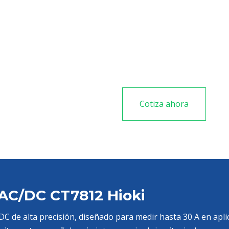
Corriente máxima medida
Ancho de banda: DC a 1
Tipo de sensor: AC/DC co
Salida: diferencial, par
Cotiza ahora
 AC/DC CT7812 Hioki
C de alta precisión, diseñado para medir hasta 30 A en apli