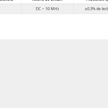
DC ~ 10 MHz
±0.3% de lec
en beneficios al comprar
a ofrecer soluciones