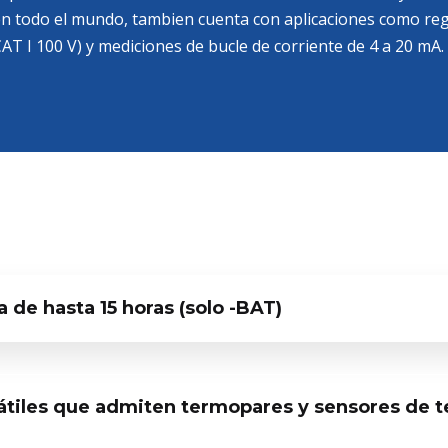
 en todo el mundo, tambien cuenta con aplicaciones como r
AT I 100 V) y mediciones de bucle de corriente de 4 a 20 mA.
 de hasta 15 horas (solo -BAT)
átiles que admiten termopares y sensores de 