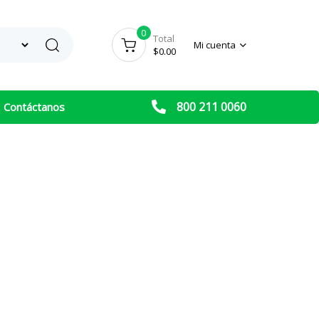
0
Search
Total
Mi cuenta
$
0.00
800 211 0060
Contáctanos
 SERIES
ECISION