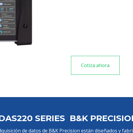
Amplia pantalla táctil T
10 entradas analógicas u
El rango de voltaje de C
Memoria interna de esta
Cotiza ahora
AS220 SERIES B&K PRECISIO
quisición de datos de B&K Precision están diseñados y fabri