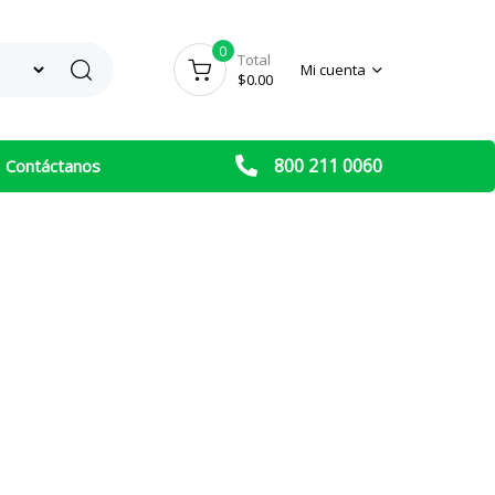
0
Search
Total
Mi cuenta
$
0.00
800 211 0060
Contáctanos