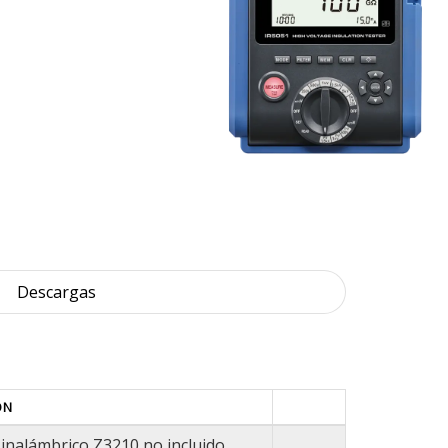
Descargas
ÓN
inalámbrico Z3210 no incluido