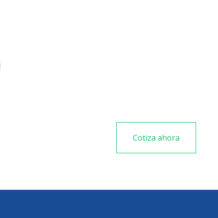
Voltaje de salida selecc
pruebas de resistencia de a
Ajuste el voltaje de sali
25 V para adaptarse a neces
Detección automática de 
Cotiza ahora