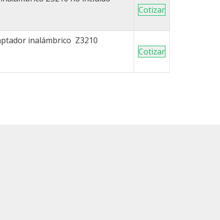
Cotizar
aptador inalámbrico Z3210
Cotizar