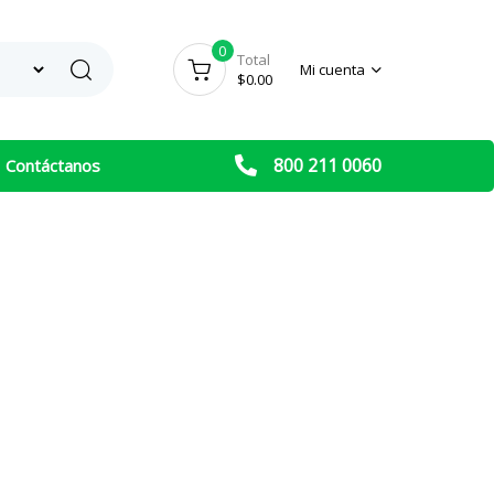
0
Search
Total
Mi cuenta
$
0.00
800 211 0060
Contáctanos
 Series