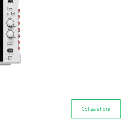
Panel táctil
Medición de aislamiento
Ahorro de datos mucho m
Guarda los datos en tiem
Cotiza ahora