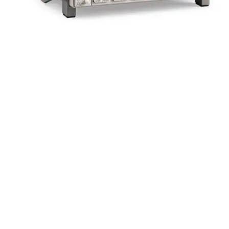
2182A
Keithley