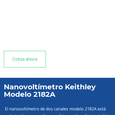
Bajo nivel de ruido
Mayor velocidad de medición
Modo delta simplificado
Fuente de corriente inversa
Cotiza ahora
Nanovoltímetro Keithley
Modelo 2182A
El nanovoltímetro de dos canales modelo 2182A está