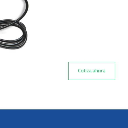
Para trabajos de soldadu
Con ESD seguro
Tipo de punta LT. Peso
Fuerza 80 vatios
Cotiza ahora