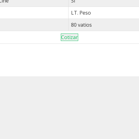
Line
Si
LT. Peso
80 vatios
Cotizar