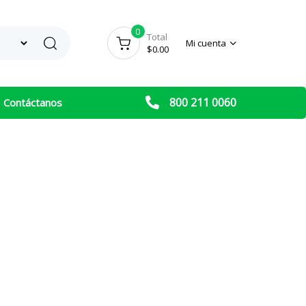
0
Search
Total
Mi cuenta
$
0.00
800 211 0060
Contáctanos