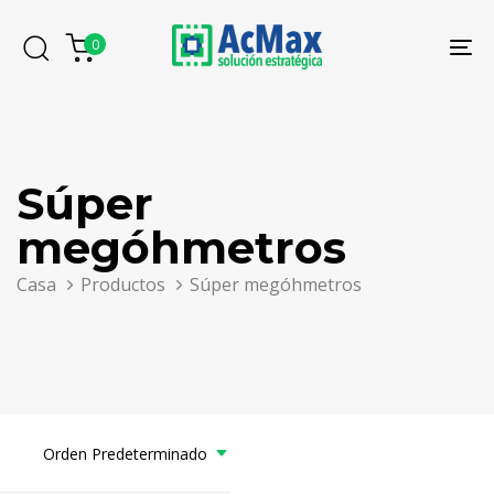
Saltar
Saltar
los
al
0
To
enlaces
contenido
na
Súper
megóhmetros
Casa
Productos
Súper megóhmetros
Orden Predeterminado