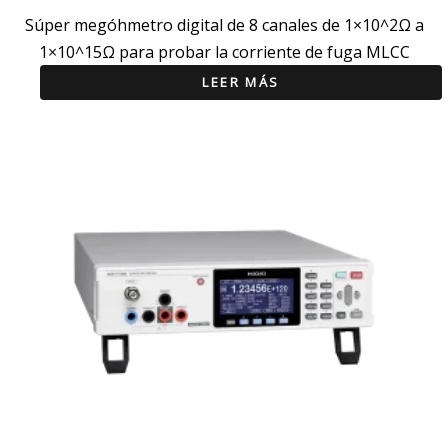
Súper megóhmetro digital de 8 canales de 1×10^2Ω a
1×10^15Ω para probar la corriente de fuga MLCC
LEER MÁS