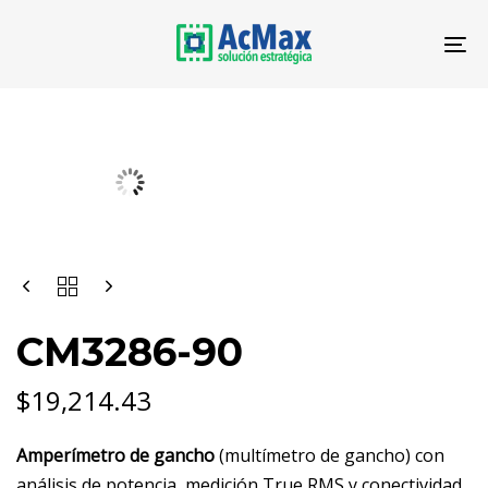
Saltar
Saltar
los
al
To
enlaces
contenido
na
CM3286-
90
CANTIDAD
CM3286-90
$
19,214.43
Amperímetro de gancho
(multímetro de gancho) con
análisis de potencia, medición True RMS y conectividad