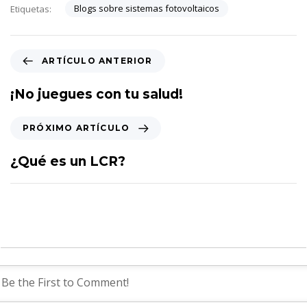
Blogs sobre sistemas fotovoltaicos
Etiquetas:
A
ARTÍCULO ANTERIOR
r
t
¡No juegues con tu salud!
í
c
P
PRÓXIMO ARTÍCULO
u
r
l
ó
¿Qué es un LCR?
o
x
A
i
n
m
t
o
e
A
r
r
i
t
o
í
r
c