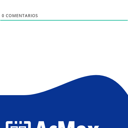
u
l
o
0
COMENTARIOS