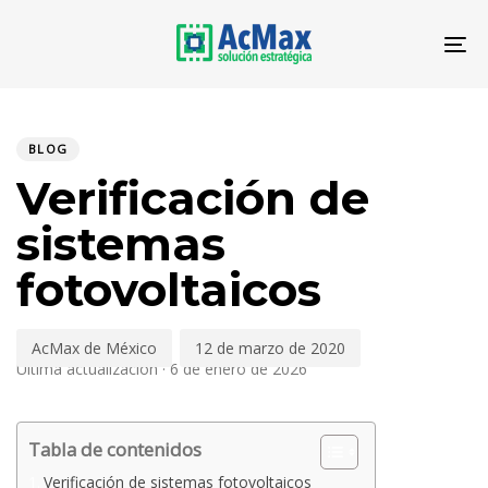
Saltar
Saltar
los
al
To
enlaces
contenido
PUBLICADO
Autor
Publicado
EN:
en:
BLOG
Verificación de
sistemas
fotovoltaicos
AcMax de México
12 de marzo de 2020
Última actualización · 6 de enero de 2026
Tabla de contenidos
Verificación de sistemas fotovoltaicos