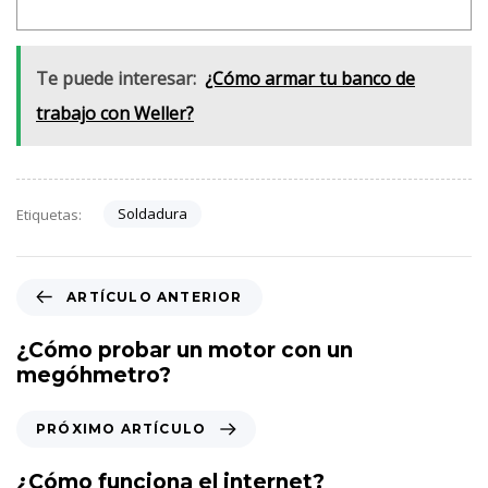
Te puede interesar:
¿Cómo armar tu banco de
trabajo con Weller?
Soldadura
Etiquetas:
A
ARTÍCULO ANTERIOR
r
t
¿Cómo probar un motor con un
í
megóhmetro?
c
u
P
PRÓXIMO ARTÍCULO
l
r
o
ó
¿Cómo funciona el internet?