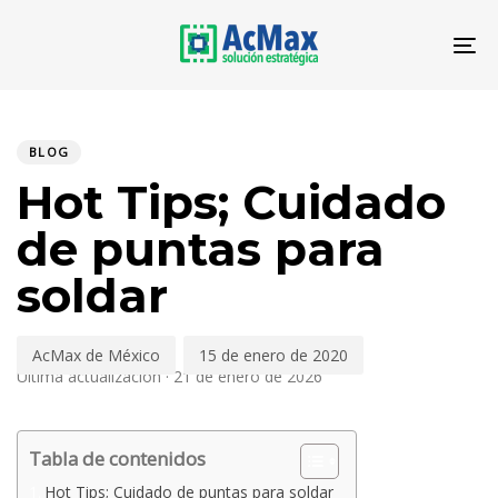
Saltar
Saltar
los
al
To
enlaces
contenido
PUBLICADO
Autor
Publicado
EN:
en:
BLOG
Hot Tips; Cuidado
de puntas para
soldar
AcMax de México
15 de enero de 2020
Última actualización · 21 de enero de 2026
Tabla de contenidos
Hot Tips; Cuidado de puntas para soldar