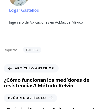
Edgar Gastellou
Ingeniero de Aplicaciones en AcMax de México
Fuentes
Etiquetas:
A
ARTÍCULO ANTERIOR
r
t
¿Cómo funcionan los medidores de
í
resistencias? Método Kelvin
c
u
P
PRÓXIMO ARTÍCULO
l
r
o
ó