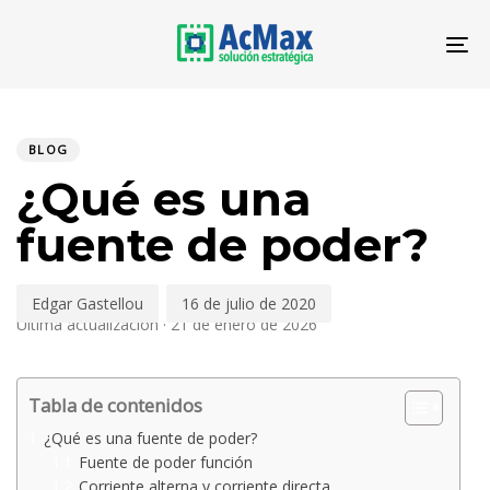
Saltar
Saltar
los
al
To
enlaces
contenido
PUBLICADO
Autor
Publicado
EN:
en:
BLOG
¿Qué es una
fuente de poder?
Edgar Gastellou
16 de julio de 2020
Última actualización · 21 de enero de 2026
Tabla de contenidos
¿Qué es una fuente de poder?
Fuente de poder función
Corriente alterna y corriente directa